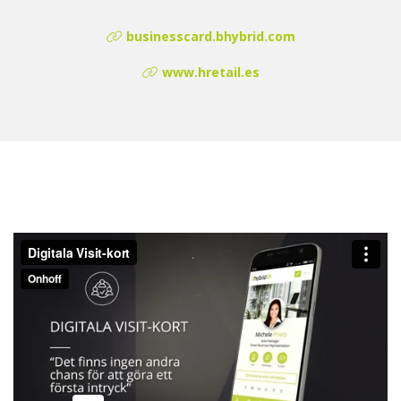
businesscard.bhybrid.com
www.hretail.es